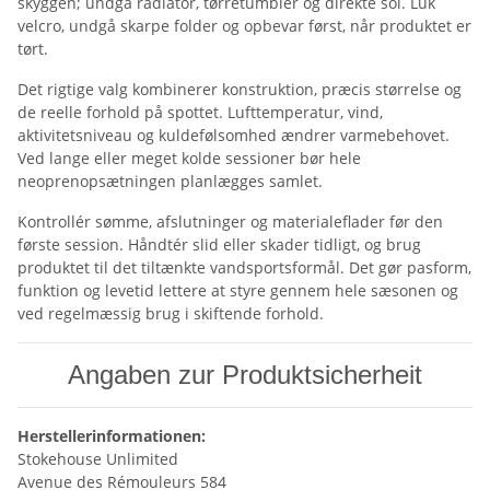
skyggen; undgå radiator, tørretumbler og direkte sol. Luk
velcro, undgå skarpe folder og opbevar først, når produktet er
tørt.
Det rigtige valg kombinerer konstruktion, præcis størrelse og
de reelle forhold på spottet. Lufttemperatur, vind,
aktivitetsniveau og kuldefølsomhed ændrer varmebehovet.
Ved lange eller meget kolde sessioner bør hele
neoprenopsætningen planlægges samlet.
Kontrollér sømme, afslutninger og materialeflader før den
første session. Håndtér slid eller skader tidligt, og brug
produktet til det tiltænkte vandsportsformål. Det gør pasform,
funktion og levetid lettere at styre gennem hele sæsonen og
ved regelmæssig brug i skiftende forhold.
Angaben zur Produktsicherheit
Herstellerinformationen:
Stokehouse Unlimited
Avenue des Rémouleurs 584