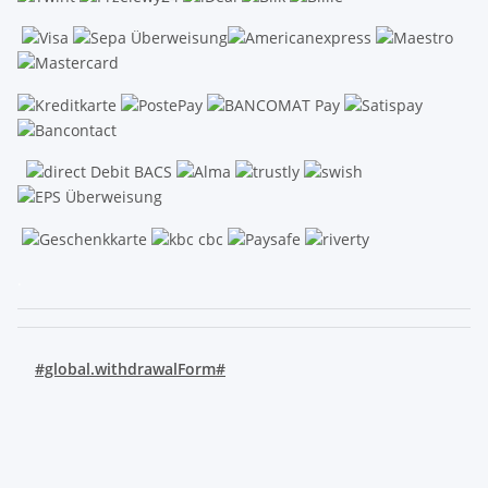
.
#global.withdrawalForm#