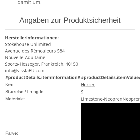
damit um.
Angaben zur Produktsicherheit
Herstellerinformationen:
Stokehouse Unlimited
Avenue des Rémouleurs 584
Nouvelle-Aquitaine
Soorts-Hossegor, Frankreich, 40150
info@visslaEU.com
#productDetails.itemInformation#
#productDetails.itemValue
Herrer
Køn:
S
Størrelse / Længde:
Limestone-Neopren
Neopre
Materiale:
Farve: