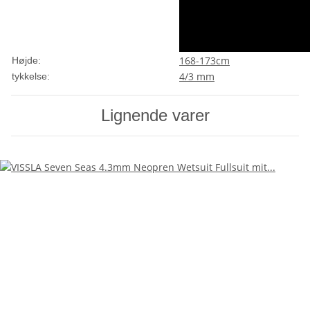
168-173cm
Højde:
4/3 mm
tykkelse:
Lignende varer