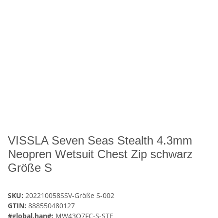
VISSLA Seven Seas Stealth 4.3mm
Neopren Wetsuit Chest Zip schwarz
Größe S
SKU:
202210058SSV-Größe S-002
GTIN:
888550480127
#global.han#:
MW43Q7FC-S-STE