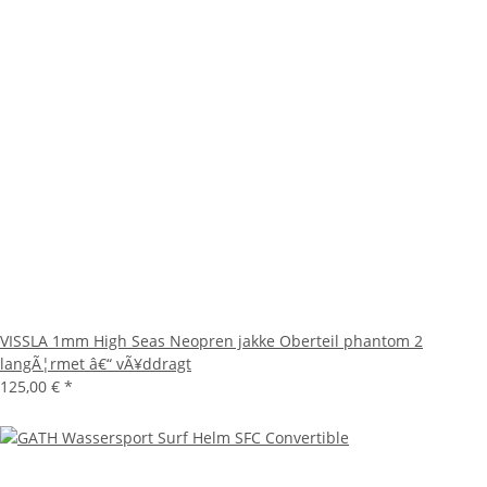
VISSLA 1mm High Seas Neopren jakke Oberteil phantom 2
langÃ¦rmet â€“ vÃ¥ddragt
125,00 €
*