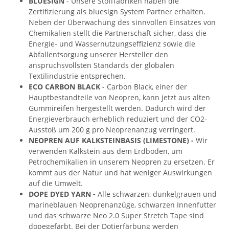
BLUESIGN
- Unsere Stofffabriken haben die
Zertifizierung als bluesign System Partner erhalten.
Neben der Überwachung des sinnvollen Einsatzes von
Chemikalien stellt die Partnerschaft sicher, dass die
Energie- und Wassernutzungseffizienz sowie die
Abfallentsorgung unserer Hersteller den
anspruchsvollsten Standards der globalen
Textilindustrie entsprechen.
ECO CARBON BLACK
- Carbon Black, einer der
Hauptbestandteile von Neopren, kann jetzt aus alten
Gummireifen hergestellt werden. Dadurch wird der
Energieverbrauch erheblich reduziert und der CO2-
Ausstoß um 200 g pro Neoprenanzug verringert.
NEOPREN AUF KALKSTEINBASIS (LIMESTONE) -
Wir
verwenden Kalkstein aus dem Erdboden, um
Petrochemikalien in unserem Neopren zu ersetzen. Er
kommt aus der Natur und hat weniger Auswirkungen
auf die Umwelt.
DOPE DYED YARN -
Alle schwarzen, dunkelgrauen und
marineblauen Neoprenanzüge, schwarzen Innenfutter
und das schwarze Neo 2.0 Super Stretch Tape sind
dopegefärbt. Bei der Dotierfärbung werden