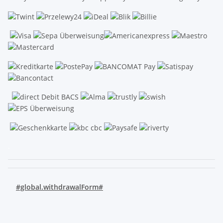
.
#global.withdrawalForm#