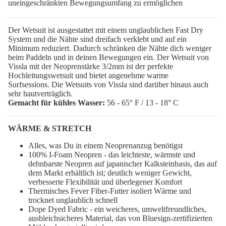
uneingeschränkten Bewegungsumfang zu ermöglichen
Der Wetsuit ist ausgestattet mit einem unglaublichen Fast Dry
System und die Nähte sind dreifach verklebt und auf ein
Minimum reduziert. Dadurch schränken die Nähte dich weniger
beim Paddeln und in deinen Bewegungen ein. Der Wetsuit von
Vissla mit der Neoprenstärke 3/2mm ist der perfekte
Hochleitungswetsuit und bietet angenehme warme
Surfsessions. Die Wetsuits von Vissla sind darüber hinaus auch
sehr hautverträglich.
Gemacht für kühles Wasser:
56 - 65° F / 13 - 18° C
WÄRME & STRETCH
Alles, was Du in einem Neoprenanzug benötigst
100% I-Foam Neopren - das leichteste, wärmste und
dehnbarste Neopren auf japanischer Kalksteinbasis, das auf
dem Markt erhältlich ist; deutlich weniger Gewicht,
verbesserte Flexibilität und überlegener Komfort
Thermisches Fever Fiber-Futter isoliert Wärme und
trocknet unglaublich schnell
Dope Dyed Fabric - ein weicheres, umweltfreundliches,
ausbleichsicheres Material, das von Bluesign-zertifizierten