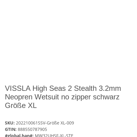
VISSLA High Seas 2 Stealth 3.2mm
Neopren Wetsuit no zipper schwarz
Größe XL
SKU:
202210061SSV-Größe XL-009
GTIN:
888550787905
#global.han#:
MW32UHSF-XL-STE