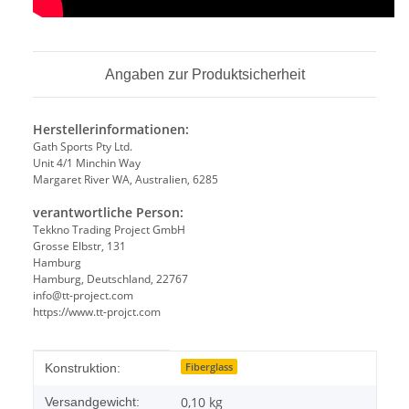
Angaben zur Produktsicherheit
Herstellerinformationen:
Gath Sports Pty Ltd.
Unit 4/1 Minchin Way
Margaret River WA, Australien, 6285
verantwortliche Person:
Tekkno Trading Project GmbH
Grosse Elbstr, 131
Hamburg
Hamburg, Deutschland, 22767
info@tt-project.com
https://www.tt-projct.com
Produkteigenschaft
Wert
Fiberglass
Konstruktion:
0,10 kg
Versandgewicht: