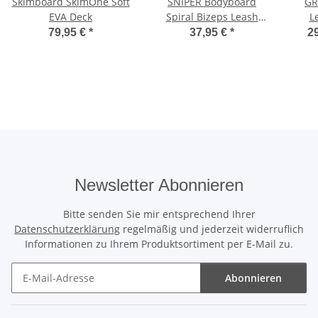
Skimboard SkimOne Soft
SNIPER Bodyboard
GR
EVA Deck
Spiral Bizeps Leash
L
Deluxe
79,95 €
*
37,95 €
*
29
Newsletter Abonnieren
Bitte senden Sie mir entsprechend Ihrer
Datenschutzerklärung
regelmäßig und jederzeit widerruflich
Informationen zu Ihrem Produktsortiment per E-Mail zu.
Abonnieren
Newsletter Abonnieren