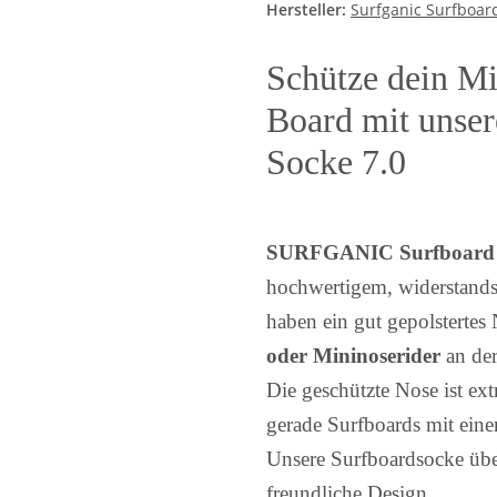
Hersteller:
Surfganic Surfboar
Schütze dein M
Board mit uns
Socke 7.0
SURFGANIC Surfboard 
hochwertigem, widerstands
haben ein gut gepolstertes
oder Mininoserider
an der
Die geschützte Nose ist ex
gerade Surfboards mit eine
Unsere Surfboardsocke üb
freundliche Design.