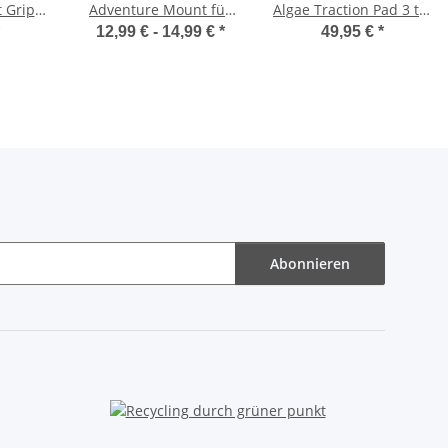
 Grip
Adventure Mount für
Algae Traction Pad 3 tlg
ad grau
SOMO
Grau
12,99 € -
14,99 €
*
49,95 €
*
Abonnieren