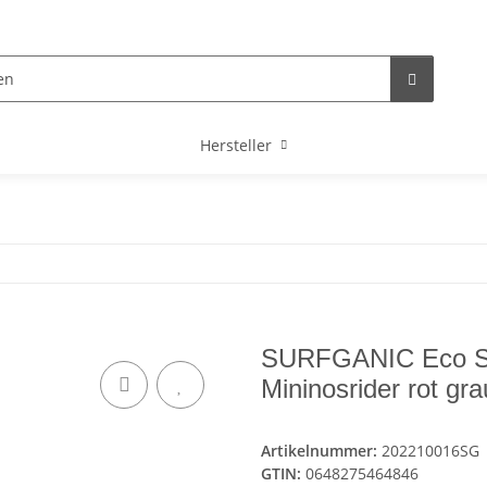
Hersteller
SURFGANIC Eco Sur
Mininosrider rot gra
Artikelnummer:
202210016SG
GTIN:
0648275464846