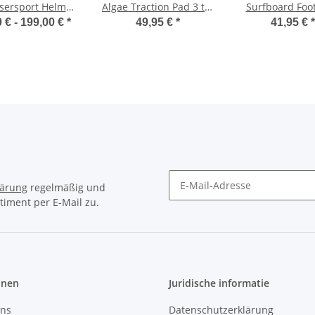
sersport Helm
Algae Traction Pad 3 tlg
Surfboard Foot
Sentinel
Sand
Tail Traction P
 € -
199,00 €
*
49,95 €
*
41,95 €
*
dreiteilig
lärung
regelmäßig und
timent per E-Mail zu.
Newsletter Abonnieren
onen
Juridische informatie
uns
Datenschutzerklärung