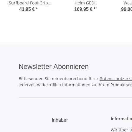
Surfboard Foot Grip
Helm GEDI
Was
Tail Traction Pad wein
41,95 €
*
169,95 €
*
99,00
rot dreiteilig
Newsletter Abonnieren
Bitte senden Sie mir entsprechend Ihrer
Datenschutzerk
jederzeit widerruflich Informationen zu Ihrem Produktsor
Informati
Inhaber
Wir über 
.