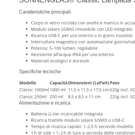
Caratteristiche principali
Corpo in vetro riciclato con anello e manico in accia
Modulo solare SOMO rimovibile con LED integrato
Ricarica USB-C per uso interno o in giorni nuvolosi
Interruttore magnetico con automazione giorno/not
Potenza: 5–100 lumen, regolabile
Resistente all’acqua IP64 per uso esterno
Materiali ecologici e durevoli
Specifiche tecniche
Modello
Capacità
Dimensioni (LxPxH)
Peso
Classic 1000ml
1000 ml
11,5 x 11,5 x 17,5 cm
620g incl. 
Classic 250ml
250 ml
8,5 x 8,5 x 11 cm
225g incl. 
Alimentazione e ricarica
Batteria Li-Ion ricaricabile integrata
Ricarica tramite modulo solare SOMO o USB-C
Tempo di ricarica rapido: 1–2,5 h secondo modello
1 h di sole = 1–2 h di luce a seconda delle condizion