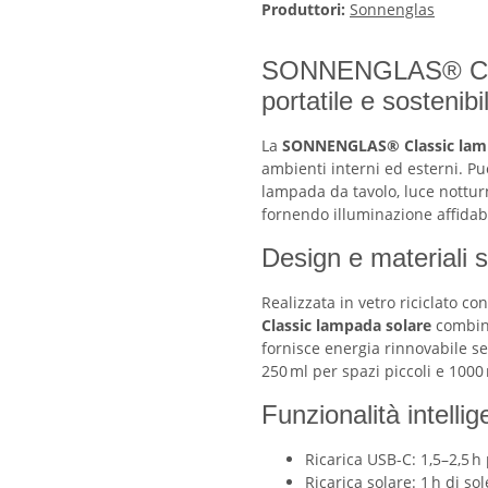
Produttori:
Sonnenglas
SONNENGLAS® Clas
portatile e sostenibi
La
SONNENGLAS® Classic lam
ambienti interni ed esterni. Pu
lampada da tavolo, luce nottu
fornendo illuminazione affidabi
Design e materiali s
Realizzata in vetro riciclato co
Classic lampada solare
combina
fornisce energia rinnovabile se
250 ml per spazi piccoli e 1000
Funzionalità intellig
Ricarica USB-C: 1,5–2,5 h
Ricarica solare: 1 h di so