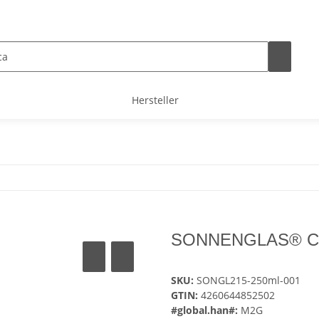
Hersteller
SONNENGLAS® Clas
SKU:
SONGL215-250ml-001
GTIN:
4260644852502
#global.han#:
M2G