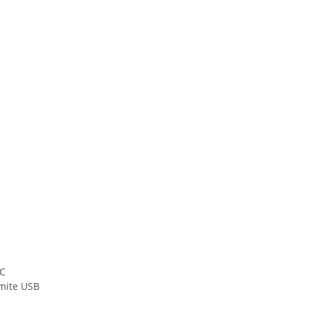
°C
amite USB