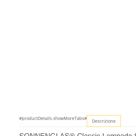
#productDetails.showMoreTabs#
Descrizione
SONNENGLAS® Classic Lampada Sola