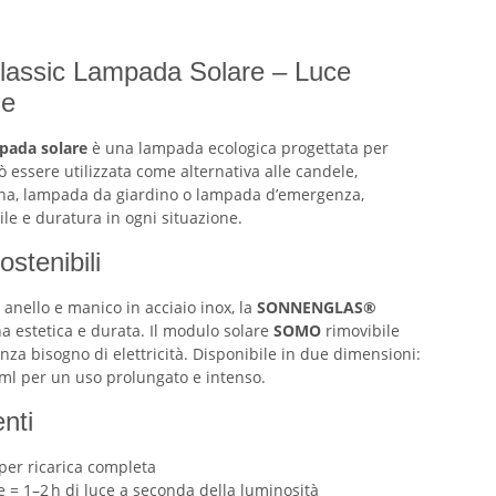
sic Lampada Solare – Luce
le
pada solare
è una lampada ecologica progettata per
ò essere utilizzata come alternativa alle candele,
rna, lampada da giardino o lampada d’emergenza,
le e duratura in ogni situazione.
ostenibili
n anello e manico in acciaio inox, la
SONNENGLAS®
 estetica e durata. Il modulo solare
SOMO
rimovibile
nza bisogno di elettricità. Disponibile in due dimensioni:
 ml per un uso prolungato e intenso.
enti
 per ricarica completa
le = 1–2 h di luce a seconda della luminosità