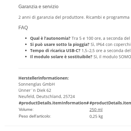
Garanzia e servizio
2 anni di garanzia del produttore. Ricambi e programma 
FAQ
Qual è l’autonomia?
Tra 5 e 100 ore, a seconda del
Si può usare sotto la pioggia?
Sì, IP64 con coperchi
Tempo di ricarica USB-C?
1,5–2,5 ore a seconda del
Il modulo solare è sostituibile?
Sì, il modulo SOMO 
Herstellerinformationen:
Sonnenglas GmbH
Ünner´n Diek 62
Neufeld, Deutschland, 25724
#productDetails.itemInformation#
#productDetails.ite
250 ml
Volume:
0,25
kg
Peso dell'articolo: