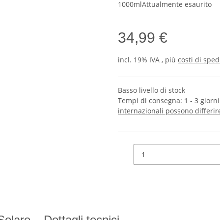
1000ml
Attualmente esaurito
34,99 €
incl. 19% IVA , più
costi di sped
Basso livello di stock
Tempi di consegna:
1 - 3 giorn
internazionali possono differir
re – Dettagli tecnici