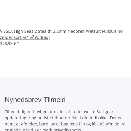
VISSLA High Seas 2 Stealth 3.2mm Neopren Wetsuit Fullsuit no
zipper sort â€“ vÃ¥ddragt
348,95 €
*
Nyhedsbrev Tilmeld
Tilmeld dig mit nyhedsbrev for at få de nyeste Surfgear-
opdateringer og bedste tilbud direkte i din indbakke. Det er
nemt at afmelde, bare lav et baglæns flip og klik på afmeld. Vi
er glade, når du er med!
privatlivsnotis
.