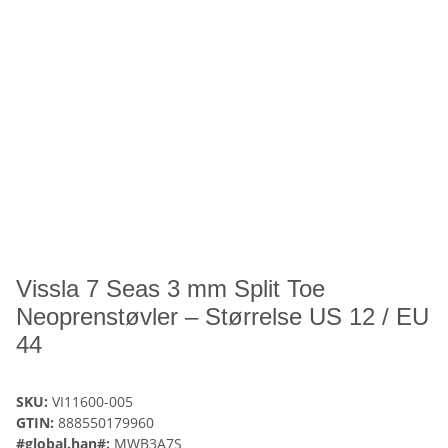
Vissla 7 Seas 3 mm Split Toe
Neoprenstøvler – Størrelse US 12 / EU
44
SKU:
VI11600-005
GTIN:
888550179960
#global.han#:
MWB3A7S