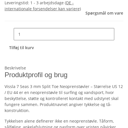
Leveringstid:
1 - 3 arbejdsdage
(DE -
internationale forsendelser kan variere)
Spørgsmål om vare
Tilføj til kurv
Beskrivelse
Produktprofil og brug
Vissla 7 Seas 3 mm Split Toe Neoprenstøvler – Størrelse US 12
/ EU 44 er en neoprenstøvle til surfing og vandsport, hvor
beskyttelse, støtte og kontrolleret kontakt med udstyret skal
fungere sammen. Produktnavnet angiver tykkelse og tå-
konstruktion.
Tykkelsen alene definerer ikke en neoprenstøvle. Tåform,
sålføling, ankelafslutning og pasform over vristen påvirker