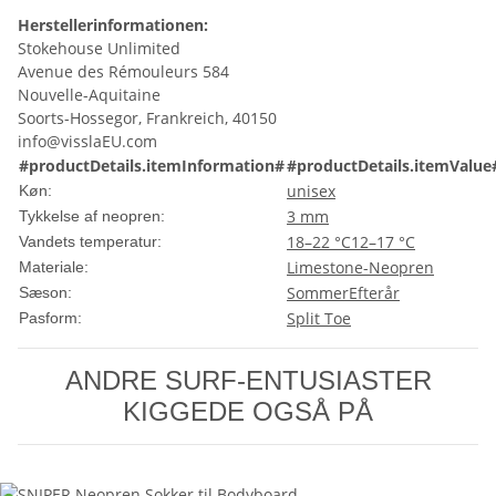
Herstellerinformationen:
Stokehouse Unlimited
Avenue des Rémouleurs 584
Nouvelle-Aquitaine
Soorts-Hossegor, Frankreich, 40150
info@visslaEU.com
#productDetails.itemInformation#
#productDetails.itemValue
unisex
Køn:
3 mm
Tykkelse af neopren:
18–22 °C
12–17 °C
Vandets temperatur:
Limestone-Neopren
Materiale:
Sommer
Efterår
Sæson:
Split Toe
Pasform:
ANDRE SURF-ENTUSIASTER
KIGGEDE OGSÅ PÅ