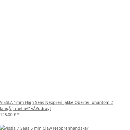
VISSLA 1mm High Seas Neopren jakke Oberteil phantom 2
langÃ¦rmet â€“ vÃ¥ddragt
125,00 €
*