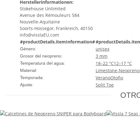
Herstellerinformationen:
Stokehouse Unlimited
Avenue des Rémouleurs 584
Nouvelle-Aquitaine
Soorts-Hossegor, Frankreich, 40150
info@visslaEU.com
#productDetails.itemInformation#
#productDetails.ite
unisex
Género:
3 mm
Grosor del neopreno:
18–22 °C
12–17 °C
Temperatura del agua:
Limestone-Neopreno
Material:
Verano
Otoño
Temporada:
Split Toe
Ajuste:
OTRO