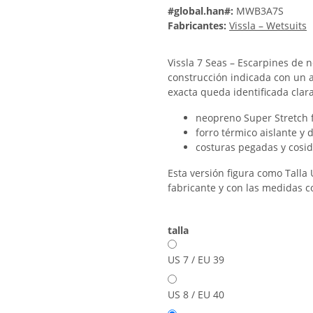
#global.han#:
MWB3A7S
Fabricantes:
Vissla – Wetsuits
Vissla 7 Seas – Escarpines de 
construcción indicada con un a
exacta queda identificada cla
neopreno Super Stretch f
forro térmico aislante y
costuras pegadas y cosi
Esta versión figura como Talla 
fabricante y con las medidas c
talla
US 7 / EU 39
US 8 / EU 40