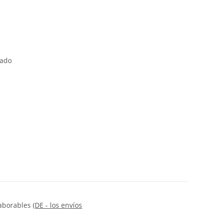
tado
 laborables
(DE - los envíos