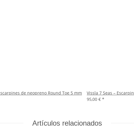
– Escarpines de neopreno Round Toe 5 mm
Vissla 7 Seas – Escar
95,00 €
*
Artículos relacionados