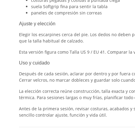
costuras pegadas y cosidas a puntada ciega
suela Softgrip fina para sentir la tabla
paneles de compresión sin correas
Ajuste y elección
Elegir los escarpines cerca del pie. Los dedos no deben p
que la talla habitual de calzado.
Esta versión figura como Talla US 9 / EU 41. Comparar la 
Uso y cuidado
Después de cada sesión, aclarar por dentro y por fuera c
Cerrar velcros, no marcar dobleces y guardar solo cuando
La elección correcta reúne construcción, talla exacta y c
térmica. Para sesiones largas o muy frías, planificar tod
Antes de la primera sesión, revisar costuras, acabados y s
sencillo controlar ajuste, función y vida útil.