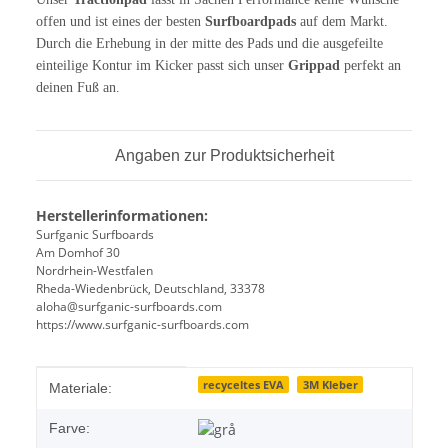
offen und ist eines der besten
Surfboardpads
auf dem Markt.
Durch die Erhebung in der mitte des Pads und die ausgefeilte
einteilige Kontur im Kicker passt sich unser
Grippad
perfekt an
deinen Fuß an.
Angaben zur Produktsicherheit
Herstellerinformationen:
Surfganic Surfboards
Am Domhof 30
Nordrhein-Westfalen
Rheda-Wiedenbrück, Deutschland, 33378
aloha@surfganic-surfboards.com
https://www.surfganic-surfboards.com
#productDetails.itemInformation#
#productDetails.itemValue#
recyceltes EVA
3M Kleber
Materiale:
Farve: