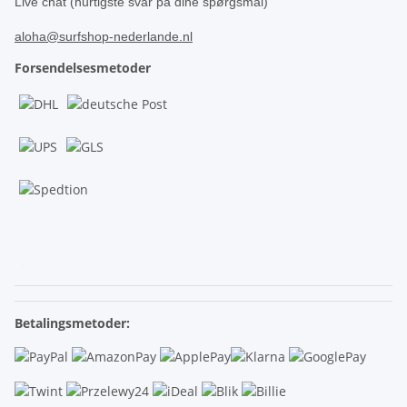
Live chat (hurtigste svar på dine spørgsmål)
aloha@surfshop-nederlande.nl
Forsendelsesmetoder
.
.
Betalingsmetoder: