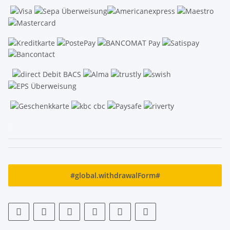
.
#global.withdrawalForm#