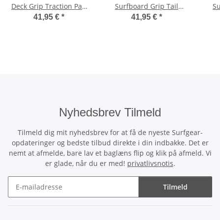
Deck Grip Traction Pad
Surfboard Grip Tail
Su
dreiteilig weiß
Traction Pad blau
Tra
41,95 €
*
41,95 €
*
dreiteilig
Nyhedsbrev Tilmeld
Tilmeld dig mit nyhedsbrev for at få de nyeste Surfgear-
opdateringer og bedste tilbud direkte i din indbakke. Det er
nemt at afmelde, bare lav et baglæns flip og klik på afmeld. Vi
er glade, når du er med!
privatlivsnotis
.
Tilmeld
Nyhedsbrev Tilmeld