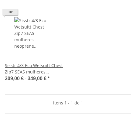
TOP
Sisstr 4/3 Eco Wetsuitt Chest
Zip7 SEAS mulheres
neoprene fullsuit black
309,00 € -
349,00 €
*
Itens 1 - 1 de 1