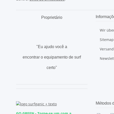
Informaçõ
Proprietário
.
Wir übe
Sitemap
"Eu ajudo você a
Versand
encontrar o equipamento de surf
Newslet
certo"
.
Métodos d
GO GREEN - Torne-se um com a