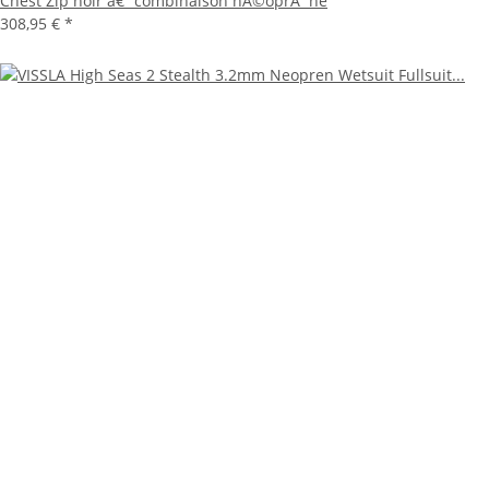
Chest Zip noir â€“ combinaison nÃ©oprÃ¨ne
308,95 €
*