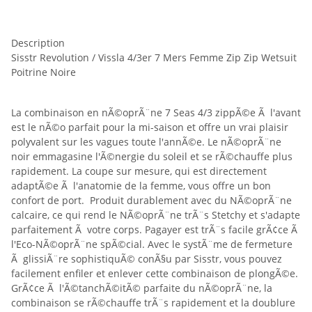
Description
Sisstr Revolution / Vissla 4/3er 7 Mers Femme Zip Zip Wetsuit
Poitrine Noire
La combinaison en nÃ©oprÃ¨ne 7 Seas 4/3 zippÃ©e Ã l'avant
est le nÃ©o parfait pour la mi-saison et offre un vrai plaisir
polyvalent sur les vagues toute l'annÃ©e. Le nÃ©oprÃ¨ne
noir emmagasine l'Ã©nergie du soleil et se rÃ©chauffe plus
rapidement. La coupe sur mesure, qui est directement
adaptÃ©e Ã l'anatomie de la femme, vous offre un bon
confort de port. Produit durablement avec du NÃ©oprÃ¨ne
calcaire, ce qui rend le NÃ©oprÃ¨ne trÃ¨s Stetchy et s'adapte
parfaitement Ã votre corps. Pagayer est trÃ¨s facile grÃ¢ce Ã
l'Eco-NÃ©oprÃ¨ne spÃ©cial. Avec le systÃ¨me de fermeture
Ã glissiÃ¨re sophistiquÃ© conÃ§u par Sisstr, vous pouvez
facilement enfiler et enlever cette combinaison de plongÃ©e.
GrÃ¢ce Ã l'Ã©tanchÃ©itÃ© parfaite du nÃ©oprÃ¨ne, la
combinaison se rÃ©chauffe trÃ¨s rapidement et la doublure