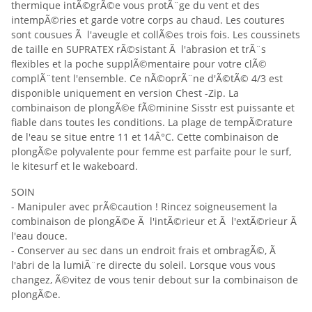
thermique intÃ©grÃ©e vous protÃ¨ge du vent et des
intempÃ©ries et garde votre corps au chaud. Les coutures
sont cousues Ã l'aveugle et collÃ©es trois fois. Les coussinets
de taille en SUPRATEX rÃ©sistant Ã l'abrasion et trÃ¨s
flexibles et la poche supplÃ©mentaire pour votre clÃ©
complÃ¨tent l'ensemble. Ce nÃ©oprÃ¨ne d'Ã©tÃ© 4/3 est
disponible uniquement en version Chest -Zip. La
combinaison de plongÃ©e fÃ©minine Sisstr est puissante et
fiable dans toutes les conditions. La plage de tempÃ©rature
de l'eau se situe entre 11 et 14Â°C. Cette combinaison de
plongÃ©e polyvalente pour femme est parfaite pour le surf,
le kitesurf et le wakeboard.
SOIN
- Manipuler avec prÃ©caution ! Rincez soigneusement la
combinaison de plongÃ©e Ã l'intÃ©rieur et Ã l'extÃ©rieur Ã
l'eau douce.
- Conserver au sec dans un endroit frais et ombragÃ©, Ã
l'abri de la lumiÃ¨re directe du soleil. Lorsque vous vous
changez, Ã©vitez de vous tenir debout sur la combinaison de
plongÃ©e.