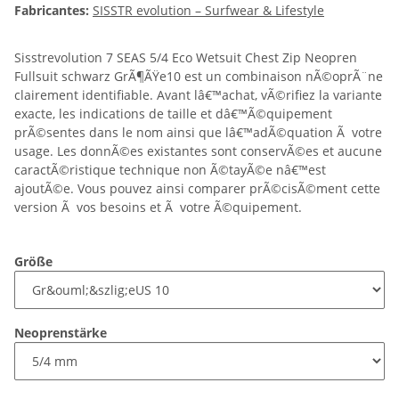
Fabricantes:
SISSTR evolution – Surfwear & Lifestyle
Sisstrevolution 7 SEAS 5/4 Eco Wetsuit Chest Zip Neopren
Fullsuit schwarz GrÃ¶ÃŸe10 est un combinaison nÃ©oprÃ¨ne
clairement identifiable. Avant lâ€™achat, vÃ©rifiez la variante
exacte, les indications de taille et dâ€™Ã©quipement
prÃ©sentes dans le nom ainsi que lâ€™adÃ©quation Ã votre
usage. Les donnÃ©es existantes sont conservÃ©es et aucune
caractÃ©ristique technique non Ã©tayÃ©e nâ€™est
ajoutÃ©e. Vous pouvez ainsi comparer prÃ©cisÃ©ment cette
version Ã vos besoins et Ã votre Ã©quipement.
Größe
Neoprenstärke