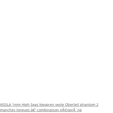
VISSLA 1mm High Seas Neopren veste Oberteil phantom 2
manches longues â€“ combinaison nÃ©oprÃ¨ne