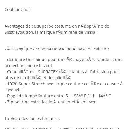
Couleur : noir
Avantages de ce superbe costume en nÃ©oprÃ¨ne de
Sisstrevolution, la marque fÃ©minine de Vissla :
- Ã©cologique 4/3 he nÃ©oprÃ¨ne Ã base de calcaire
- doublure thermique pour un sÃ©chage trÃ¨s rapide et une
protection contre le vent
- GenouillÃ¨res - SUPRATEX rÃ©sistantes Ã l'abrasion pour
plus de flexibilitÃ© et de soliditÃ©
- 100% Super-Stretch avec triple couture collÃ©e et cousue Ã
l'aveugle
- Plage de tempÃ©rature entre 51 - 58Â° F / 11 - 14Â° C
- Zip poitrine extra facile Ã enfiler et Ã enlever
Tableau des tailles femmes :