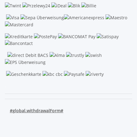
.
#global.withdrawalForm#