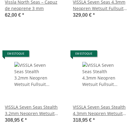
Vissla North Seas – Capuz
VISSLA Seven Seas 4.3mm
de neoprene 3 mm
Neopren Wetsuit Fullsuit
mit Chest Zip in preto â€“
62,00 €
*
329,00 €
*
fato de surf
EM ESTOQUE
EM ESTOQUE
VISSLA Seven Seas Stealth
VISSLA Seven Seas Stealth
3.2mm Neopren Wetsuit
4.3mm Neopren Wetsuit
Fullsuit mit Chest Zip preto
Fullsuit mit Chest Zip preto
308,95 €
*
318,95 €
*
â€“ fato de surf
â€“ fato de surf