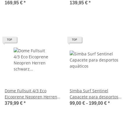
GEDI
169,95 €
*
139,95 €
*
TOP
TOP
Dome Fullsuit 4/3 Eco
Simba Surf Sentinel
Eicoprene Neopren Herren
Capacete para desportos
schwarz Wetsuit Chest Zip
aquáticos
379,99 €
*
99,00 € -
199,00 €
*
Front Zip