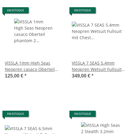
EM ESTOQUE
EM ESTOQUE
VISSLA 1mm High Seas
VISSLA 7 SEAS 5.4mm
Neopren casaco Oberteil
Neopren Wetsuit Fullsuit
phantom 2 manga comprida
mit Chest Zip in preto â€“
125,00 €
*
349,00 €
*
â€“ fato de surf
fato de surf
EM ESTOQUE
EM ESTOQUE