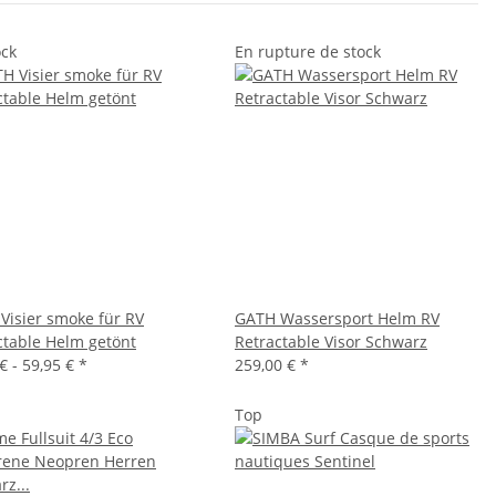
ock
En rupture de stock
Visier smoke für RV
GATH Wassersport Helm RV
ctable Helm getönt
Retractable Visor Schwarz
€ -
59,95 €
*
259,00 €
*
Top