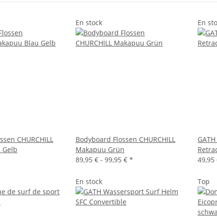
En stock
En st
ossen CHURCHILL
Bodyboard Flossen CHURCHILL
GATH 
 Gelb
Makapuu Grün
Retra
89,95 € -
99,95 €
*
49,95 
En stock
Top