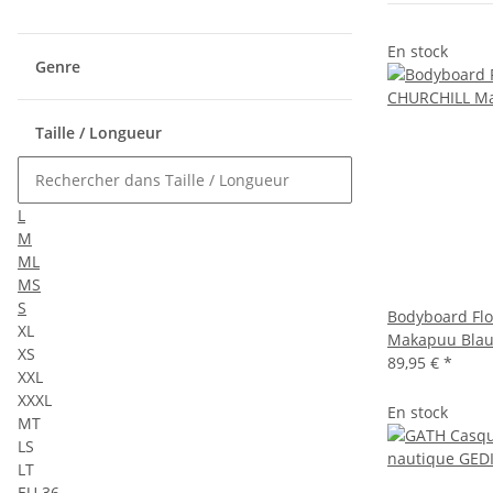
En stock
Genre
Taille / Longueur
L
M
ML
MS
S
Bodyboard Fl
XL
Makapuu Blau
XS
89,95 €
*
XXL
XXXL
En stock
MT
LS
LT
EU 36