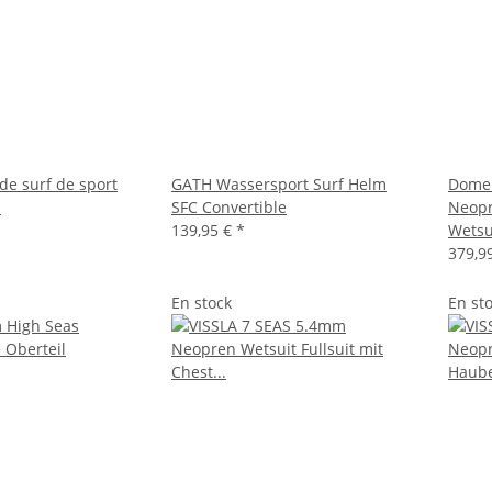
e surf de sport
GATH Wassersport Surf Helm
Dome 
I
SFC Convertible
Neopr
139,95 €
*
Wetsu
379,9
En stock
En st