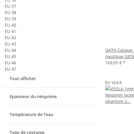
EU 37
EU 38
EU 39
EU 40
EU 41
EU 42
EU 43
EU 44
GATH Casque d
EU 45
nautique GED
EU 46
169,95 €
*
EU 47
Tout afficher
En stock
Epaisseur du néoprène
Température de l'eau
Type de costume