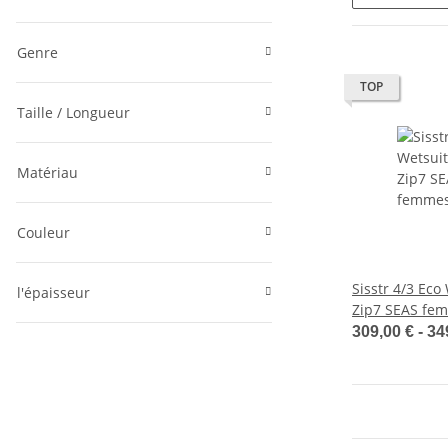
Genre
TOP
Taille / Longueur
Matériau
Couleur
Sisstr 4/3 Eco
l'épaisseur
Zip7 SEAS fe
néoprène noir
309,00 € -
34