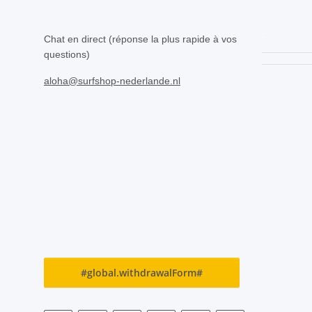
.
.
.
Chat en direct (réponse la plus rapide à vos
questions)
aloha@surfshop-nederlande.nl
#global.withdrawalForm#