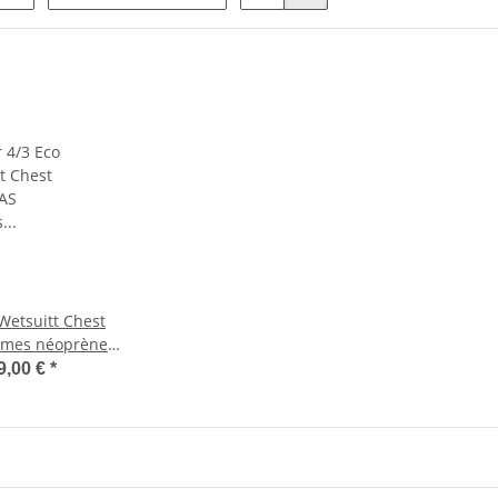
 Wetsuitt Chest
mmes néoprène
9,00 €
*