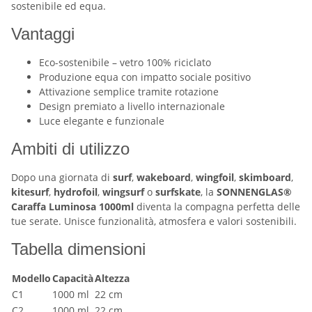
sostenibile ed equa.
Vantaggi
Eco-sostenibile – vetro 100% riciclato
Produzione equa con impatto sociale positivo
Attivazione semplice tramite rotazione
Design premiato a livello internazionale
Luce elegante e funzionale
Ambiti di utilizzo
Dopo una giornata di
surf
,
wakeboard
,
wingfoil
,
skimboard
,
kitesurf
,
hydrofoil
,
wingsurf
o
surfskate
, la
SONNENGLAS®
Caraffa Luminosa 1000ml
diventa la compagna perfetta delle
tue serate. Unisce funzionalità, atmosfera e valori sostenibili.
Tabella dimensioni
Modello
Capacità
Altezza
C1
1000 ml
22 cm
C2
1000 ml
22 cm