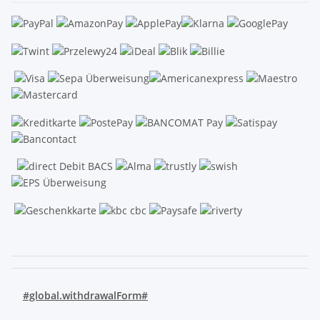
.
#global.withdrawalForm#