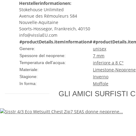
Herstellerinformationen:
Stokehouse Unlimited
Avenue des Rémouleurs 584
Nouvelle-Aquitaine
Soorts-Hossegor, Frankreich, 40150
info@visslaEU.com
#productDetails.itemInformation#
#productDetails.ite
unisex
Genere:
7 mm
Spessore del neoprene:
inferiore a 8 C°
Temperatura dell'acqua:
Limestone-Neoprene
Materiale:
Inverno
Stagione:
Moffole
In forma:
GLI AMICI SURFIST