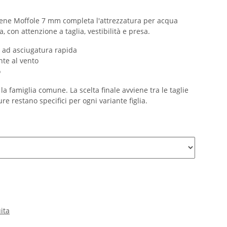
rene Moffole 7 mm completa l'attrezzatura per acqua
 con attenzione a taglia, vestibilità e presa.
e ad asciugatura rapida
te al vento
o
la famiglia comune. La scelta finale avviene tra le taglie
ure restano specifici per ogni variante figlia.
ita