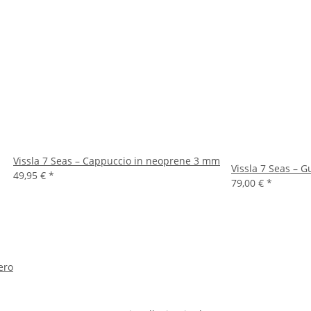
Vissla 7 Seas – Cappuccio in neoprene 3 mm
Vissla 7 Seas – 
49,95 €
*
79,00 €
*
ero