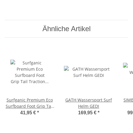
Ähnliche Artikel
Surfganic Premium Eco
GATH Wassersport Surf
SIMB
Surfboard Foot Grip Tail
Helm GEDI
Traction Pad wein rot
41,95 €
*
169,95 €
*
99
dreiteilig