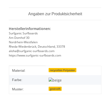
Angaben zur Produktsicherheit
Herstellerinformationen:
Surfganic Surfboards
Am Domhof 30
Nordrhein-Westfalen
Rheda-Wiedenbrück, Deutschland, 33378
aloha@surfganic-surfboards.com
https://www.surfganic-surfboards.com
Produkteigenschaft
Wert
recyceltes Polyester
Material:
Farbe:
gestreift
Muster: