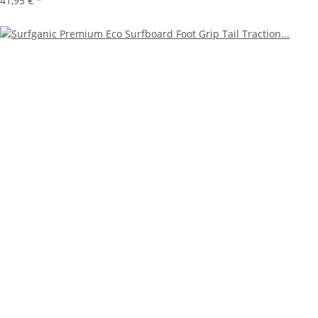
41,95 €
*