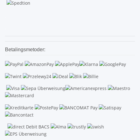
.
.
Betalingsmetoder: