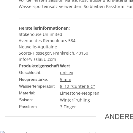
Vor der ersten Session Nähte, Abschlüsse und Materialf
Wassersporteinsatz verwenden. So bleiben Passform, Fun
Herstellerinformationen:
Stokehouse Unlimited
Avenue des Rémouleurs 584
Nouvelle-Aquitaine
Soorts-Hossegor, Frankreich, 40150
info@visslaEU.com
Produkteigenschaft
Wert
unisex
Geschlecht:
5 mm
Neoprenstärke:
8–12 °C
unter 8 C°
Wassertemperatur:
Limestone-Neopren
Material:
Winter
Frühling
Saison:
3 Finger
Passform:
ANDERE