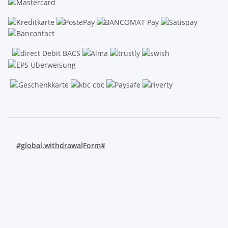
.
#global.withdrawalForm#