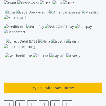
.
#global.withdrawalForm#