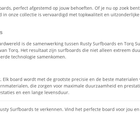
boards, perfect afgestemd op jouw behoeften. Of je nu op zoek ben
 in onze collectie is vervaardigd met topkwaliteit en uitzonderlijk
ds
rdwereld is de samenwerking tussen Rusty Surfboards en Torq S
an Torq. Het resultaat zijn surfboards die niet alleen extreem du
ceerde technologie samenkomen.
 Elk board wordt met de grootste precisie en de beste materialen 
rnmaterialen, die zorgen voor maximale duurzaamheid en prestaties.
estaties en een lange levensduur.
usty Surfboards te verkennen. Vind het perfecte board voor jou en