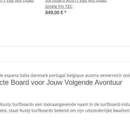
STY Egg Not Quad
Surfboard RUSTY Egg Not Quad
Single Fin TEC
849,00 €
*
ecte Board voor Jouw Volgende Avontuur
s Rusty Surfboards een toonaangevende naam in de surfboard-indus
tie, staat Rusty Surfboards bekend om zijn uitzonderlijke kwalite