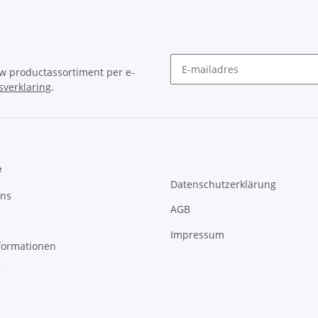
uw productassortiment per e-
verklaring
.
nieuwsbrief Abonneren
e
Datenschutzerklärung
uns
AGB
Impressum
formationen
r