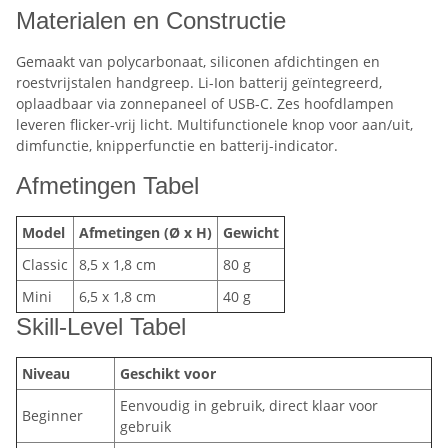
Materialen en Constructie
Gemaakt van polycarbonaat, siliconen afdichtingen en
roestvrijstalen handgreep. Li-Ion batterij geïntegreerd,
oplaadbaar via zonnepaneel of USB-C. Zes hoofdlampen
leveren flicker-vrij licht. Multifunctionele knop voor aan/uit,
dimfunctie, knipperfunctie en batterij-indicator.
Afmetingen Tabel
Model
Afmetingen (Ø x H)
Gewicht
Classic
8,5 x 1,8 cm
80 g
Mini
6,5 x 1,8 cm
40 g
Skill-Level Tabel
Niveau
Geschikt voor
Eenvoudig in gebruik, direct klaar voor
Beginner
gebruik