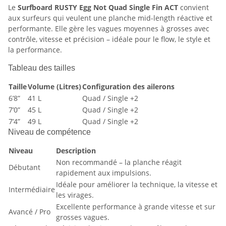
Le
Surfboard RUSTY Egg Not Quad Single Fin ACT
convient
aux surfeurs qui veulent une planche mid-length réactive et
performante. Elle gère les vagues moyennes à grosses avec
contrôle, vitesse et précision – idéale pour le flow, le style et
la performance.
Tableau des tailles
Taille
Volume (Litres)
Configuration des ailerons
6’8”
41 L
Quad / Single +2
7’0”
45 L
Quad / Single +2
7’4”
49 L
Quad / Single +2
Niveau de compétence
Niveau
Description
Non recommandé – la planche réagit
Débutant
rapidement aux impulsions.
Idéale pour améliorer la technique, la vitesse et
Intermédiaire
les virages.
Excellente performance à grande vitesse et sur
Avancé / Pro
grosses vagues.