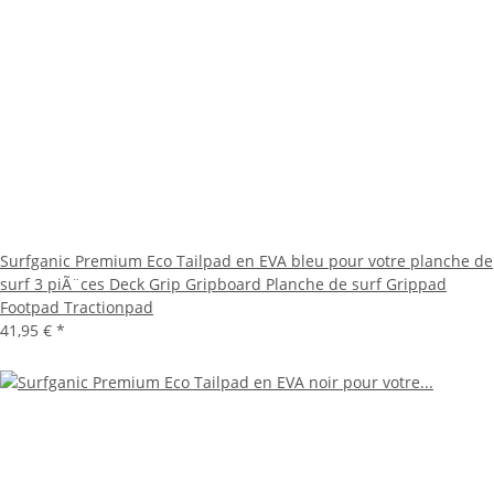
Surfganic Premium Eco Tailpad en EVA bleu pour votre planche de
surf 3 piÃ¨ces Deck Grip Gripboard Planche de surf Grippad
Footpad Tractionpad
41,95 €
*