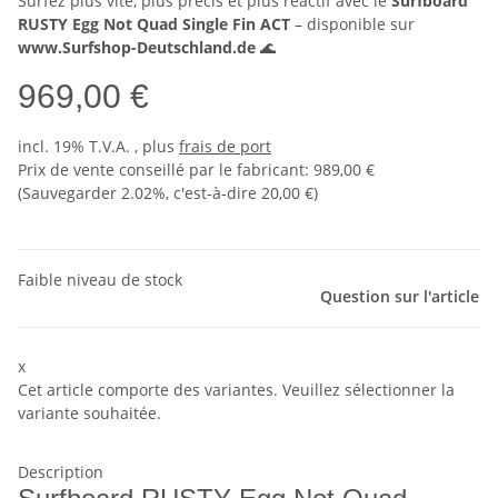
Surfez plus vite, plus précis et plus réactif avec le
Surfboard
RUSTY Egg Not Quad Single Fin ACT
– disponible sur
www.Surfshop-Deutschland.de
🌊
969,00 €
incl. 19% T.V.A. , plus
frais de port
Prix ​​de vente conseillé par le fabricant
:
989,00 €
(Sauvegarder
2.02%
, c'est-à-dire
20,00 €
)
Faible niveau de stock
Question sur l'article
x
Cet article comporte des variantes. Veuillez sélectionner la
variante souhaitée.
Description