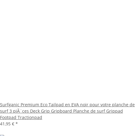
Surfganic Premium Eco Tailpad en EVA noir pour votre planche de
surf 3 piÃ¨ces Deck Grip Gripboard Planche de surf Grippad
Footpad Tractionpad
41,95 €
*