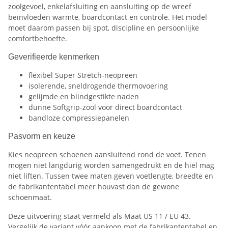
zoolgevoel, enkelafsluiting en aansluiting op de wreef
beïnvloeden warmte, boardcontact en controle. Het model
moet daarom passen bij spot, discipline en persoonlijke
comfortbehoefte.
Geverifieerde kenmerken
flexibel Super Stretch-neopreen
isolerende, sneldrogende thermovoering
gelijmde en blindgestikte naden
dunne Softgrip-zool voor direct boardcontact
bandloze compressiepanelen
Pasvorm en keuze
Kies neopreen schoenen aansluitend rond de voet. Tenen
mogen niet langdurig worden samengedrukt en de hiel mag
niet liften. Tussen twee maten geven voetlengte, breedte en
de fabrikantentabel meer houvast dan de gewone
schoenmaat.
Deze uitvoering staat vermeld als Maat US 11 / EU 43.
Vergelijk de variant vóór aankoop met de fabrikantentabel en