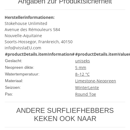
Angaben zur Produktsicherheit
Herstellerinformationen:
Stokehouse Unlimited
Avenue des Rémouleurs 584
Nouvelle-Aquitaine
Soorts-Hossegor, Frankreich, 40150
info@visslaEU.com
#productDetails.itemInformation#
#productDetails.itemValue
uniseks
Geslacht:
5 mm
Neopreen dikte:
8–12 °C
Watertemperatuur:
Limestone-Neopreen
Materiaal:
Winter
Lente
Seizoen:
Round Toe
Pas:
ANDERE SURFLIEFHEBBERS
KEKEN OOK NAAR